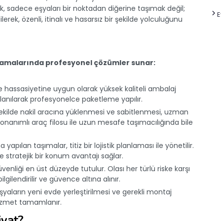
lik, sadece eşyaları bir noktadan diğerine taşımak değil;
E
rek, özenli, itinalı ve hasarsız bir şekilde yolculuğunu
aşamalarında profesyonel çözümler sunar:
e hassasiyetine uygun olarak yüksek kaliteli ambalaj
llanılarak profesyonelce paketleme yapılır.
 şekilde nakil aracına yüklenmesi ve sabitlenmesi, uzman
 donanımlı araç filosu ile uzun mesafe taşımacılığında bile
yapılan taşımalar, titiz bir lojistik planlaması ile yönetilir.
 stratejik bir konum avantajı sağlar.
venliği en üst düzeyde tutulur. Olası her türlü riske karşı
ilendirilir ve güvence altına alınır.
yaların yeni evde yerleştirilmesi ve gerekli montaj
 hizmet tamamlanır.
yat?