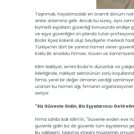
Taşınmak, hayatımızdaki en önemli dönüm noktala
anılar anlamına gelir. Ancak bu süreç, aynı za
kıymetli eşyaların güvenliği konusunda endişe 
ve eşya güvenliğini ön planda tutan profesyonel n
Bozkır ilçesi kökenli olup Seydişehir merkezli faa
Türkiye’nin dört bir yanına hizmet veren güvenilir
Köklü Bir Anadolu Firması: Güven ve Samimiyeti
Kilim Nakliyat, ismini Bozkır'ın dürüstlük ve çalış
liderliğinde, nakliyat sektörünün zorlu koşullar
firma, yerel bir değer olmanın verdiği samimiyet
uzanan bu hizmet ağı, firmanın organizasyonel k
seriyor.
"Siz Güvenle Gidin, Biz Eşyalarınızı Getireli
Firma sahibi İsak Kilim'in, "Güvenle evden eve nak
güvenle gidin biz de güvenle tüm eşyalarınızı geti
Bu yaklaşım, taşınma stresini müşterinin omuzla