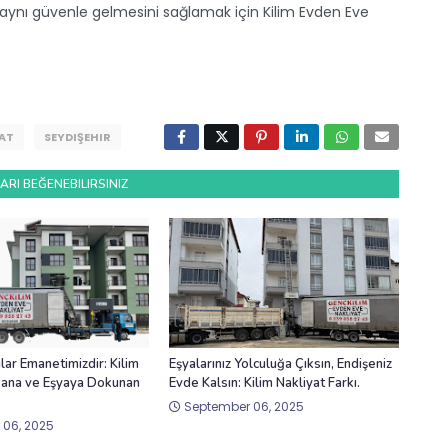
 aynı güvenle gelmesini sağlamak için Kilim Evden Eve
YAT
SEYDIŞEHIR
ARI BEĞENEBILIRSINIZ
ılar Emanetimizdir: Kilim
Eşyalarınız Yolculuğa Çıksın, Endişeniz
nsana ve Eşyaya Dokunan
Evde Kalsın: Kilim Nakliyat Farkı.
September 06, 2025
 06, 2025