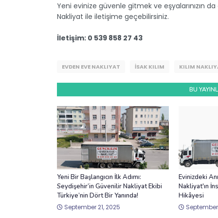
Yeni evinize güvenle gitmek ve eşyalarınızın da
Nakliyat ile iletişime geçebilirsiniz.
İletişim: 0 539 858 27 43
EVDEN EVE NAKLIYAT
İSAK KILIM
KILIM NAKLI
BU YAYINL
Yeni Bir Başlangıcın İlk Adımı:
Evinizdeki An
Seydişehir’in Güvenilir Nakliyat Ekibi
Nakliyat'ın İ
Türkiye’nin Dört Bir Yanında!
Hikâyesi
September 21, 2025
September