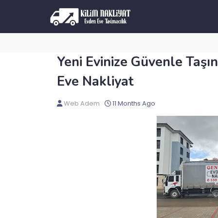
Yeni Evinize Güvenle Taşı
Eve Nakliyat
Web Adem
11 Months Ago