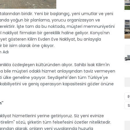
rından biridir. Yeni bir başlangıç, yeni umutlar ve yeni
manda yoğun bir planlama, yorucu organizasyon ve
gerektirir. İşte tam da bu noktada, müşteri memnuniyetini
akliyat firmaları bir gereklilik haline geliyor. Konya'nın
liyet gösteren Kilim Evden Eve Nakliyat, bu anlayışla
 bir isim olarak öne çıkıyor.
n Adı
kanlıkla özdeşleşen kültüründen alıyor. Sahibi İsak Kilim'in
ında bile müşteri odaklı hizmet anlayışından taviz vermeyen
i ülke geneline yayıyor. Seydişehir'den tüm Türkiye'ye
abiliyetini ve geniş operasyon kapasitesini gözler önüne
E
m"
S
liyat hizmetlerini yerine getiriyoruz. Siz yeni evinize
relim" sözü, şirketin tüm felsefesini özetler niteliktedir.
rından alarak, onların yeni yuvalarında huzurla