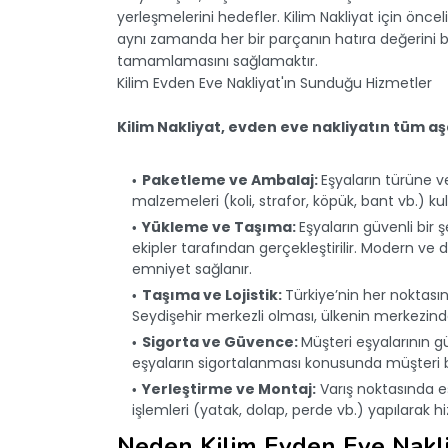
yerleşmelerini hedefler. Kilim Nakliyat için önce
aynı zamanda her bir parçanın hatıra değerini bile
tamamlamasını sağlamaktır.
Kilim Evden Eve Nakliyat'ın Sunduğu Hizmetler
Kilim Nakliyat, evden eve nakliyatın tüm 
Paketleme ve Ambalaj:
Eşyaların türüne v
malzemeleri (koli, strafor, köpük, bant vb.) ku
Yükleme ve Taşıma:
Eşyaların güvenli bir
ekipler tarafından gerçekleştirilir. Modern ve
emniyet sağlanır.
Taşıma ve Lojistik:
Türkiye’nin her noktasına 
Seydişehir merkezli olması, ülkenin merkezinde
Sigorta ve Güvence:
Müşteri eşyalarının gü
eşyaların sigortalanması konusunda müşteri bilg
Yerleştirme ve Montaj:
Varış noktasında eş
işlemleri (yatak, dolap, perde vb.) yapılarak
Neden Kilim Evden Eve Nakli